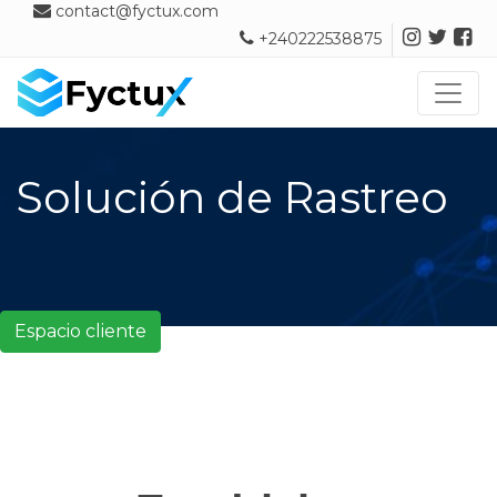
contact@fyctux.com
+240222538875
Toggl
Solución de Rastreo
Espacio cliente