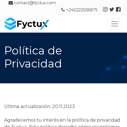
contact@fyctux.com
+240222538875
Toggl
Política de
Privacidad
Última actualización: 20.11.2023
Agradecemos tu interés en la política de privacidad
de Fyctux. Esta política describe cómo recopilamos,